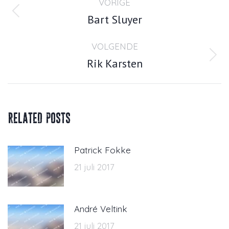
VORIGE
navigatie
Bart Sluyer
Vorig
bericht
VOLGENDE
Rik Karsten
Volgend
bericht
Related posts
Patrick Fokke
21 juli 2017
André Veltink
21 juli 2017